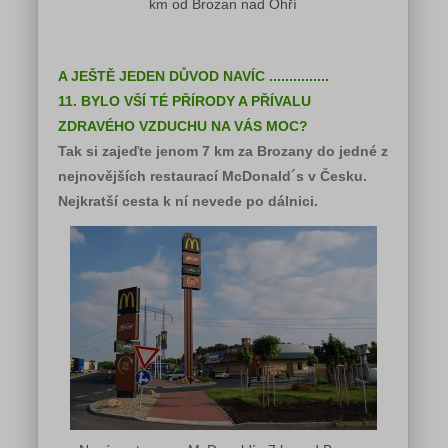
km od Brozan nad Ohří
A JEŠTĚ JEDEN DŮVOD NAVÍC ...............
11. BYLO VŠÍ TÉ PŘÍRODY A PŘÍVALU
ZDRAVÉHO VZDUCHU NA VÁS MOC?
Tak si zajeďte jenom 7 km za Brozany do jedné z
nejnovějších restaurací McDonald´s v Česku.
Nejkratší cesta k ní nevede po dálnici.