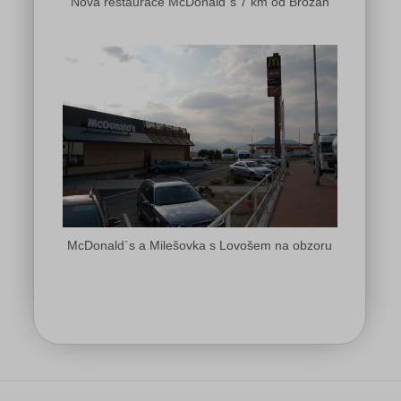
Nová restaurace McDonald´s 7 km od Brozan
McDonald´s a Milešovka s Lovošem na obzoru