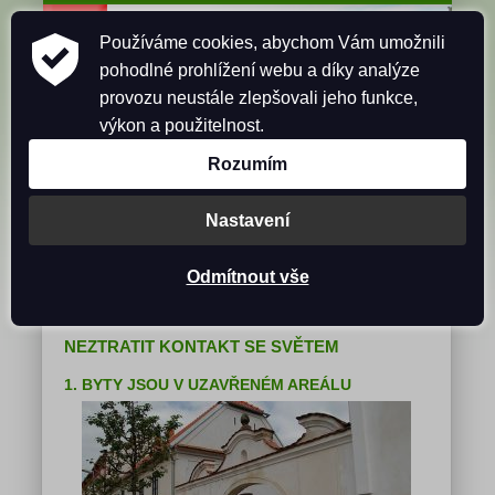
Používáme cookies, abychom Vám umožnili
pohodlné prohlížení webu a díky analýze
provozu neustále zlepšovali jeho funkce,
BYTY BROZANY
DOKUMENTACE BYTŮ
výkon a použitelnost.
MĚSTYS BROZANY
DOLNÍM POOHŘÍM
VOLNÉ BYTY
PRONÁJEM CHATY
KONTAKT
Rozumím
10 DŮVODŮ PROČ SI NAJMOUT
Nastavení
BYTY V BROZANECH
Odmítnout vše
PRO TY, KTEŘÍ CHTĚJÍ BYDLET V ZELENI A
ZDRAVÉM PROSTŘEDÍ A SOUČASNĚ
NEZTRATIT KONTAKT SE SVĚTEM
1. BYTY JSOU V UZAVŘENÉM AREÁLU